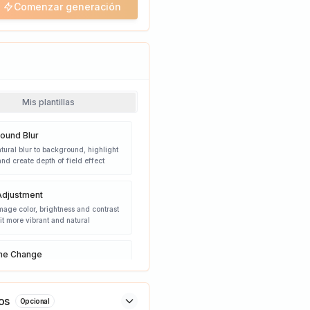
Comenzar generación
Mis plantillas
ound Blur
tural blur to background, highlight
and create depth of field effect
Adjustment
mage color, brightness and contrast
it more vibrant and natural
me Change
haracter's clothing to business
hile keeping facial features
ely unchanged
os
Opcional