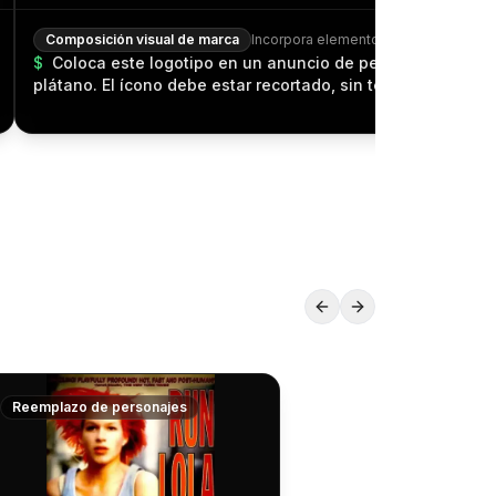
Composición visual de marca
$
Coloca este logotipo en un anuncio de perfume de lujo 
plátano. El ícono debe estar recortado, sin texto, y debe in
perfectamente en el diseño de la botella.
Reemplazo de personajes
Resultado
R