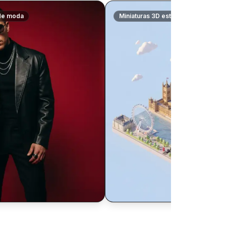
 de moda
Miniaturas 3D estilo caricatura
$