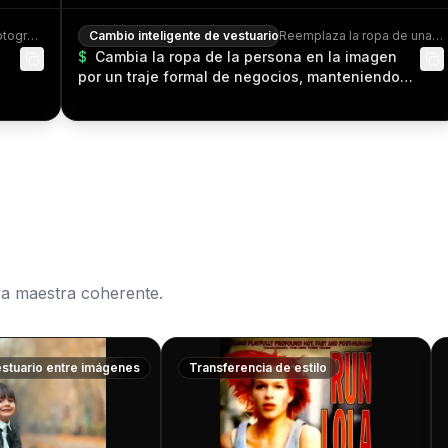
Estilo profesional de estudio fotográfico, con control preciso de poses, ángulos e iluminación de fondo
Cambio inteligente de vestuario
Reemplaza la ropa de una persona con precisión, conservando perfectamente las características faciales y la identidad general
$
Cambia la ropa de la persona en la imagen
por un traje formal de negocios, manteniendo
completamente intactas las características
faciales de la persona.
ra maestra coherente.
stuario entre imágenes
Resultado
Transferencia de estilo
Resultado