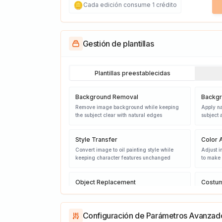
🪙
Cada edición consume 1 crédito
Gestión de plantillas
Plantillas preestablecidas
Background Removal
Backgr
Remove image background while keeping
Apply na
the subject clear with natural edges
subject 
Style Transfer
Color 
Convert image to oil painting style while
Adjust i
keeping character features unchanged
to make 
Object Replacement
Costu
Replace specified objects in the image while
Change c
maintaining scene harmony and unity
attire w
complet
Configuración de Parámetros Avanzad