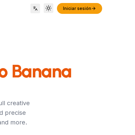
Iniciar sesión
Toggle theme
Locale Switch
o Banana
ll creative
d precise
and more.