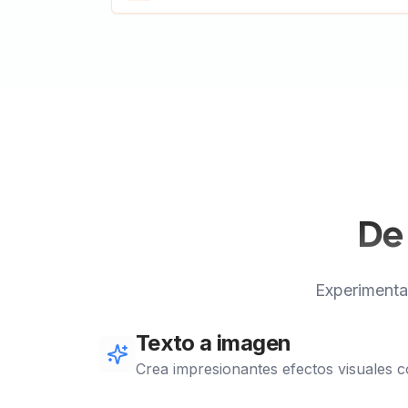
Scene Change
Lighti
Place character in a seaside sunset scene
Improve 
while keeping character features
better c
unchanged
De 
Experimenta
Texto a imagen
Crea impresionantes efectos visuales c