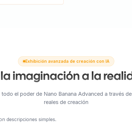
ng Adjustment
image lighting conditions to create
ontrast and atmosphere
Exhibición avanzada de creación con IA
la imaginación a la real
 todo el poder de Nano Banana Advanced a través de
reales de creación
on descripciones simples.