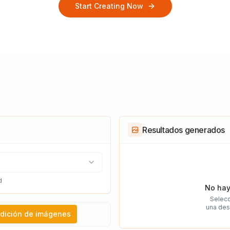
Start Creating Now
Resultados generados
d
No hay
Selecc
una des
dición de imágenes