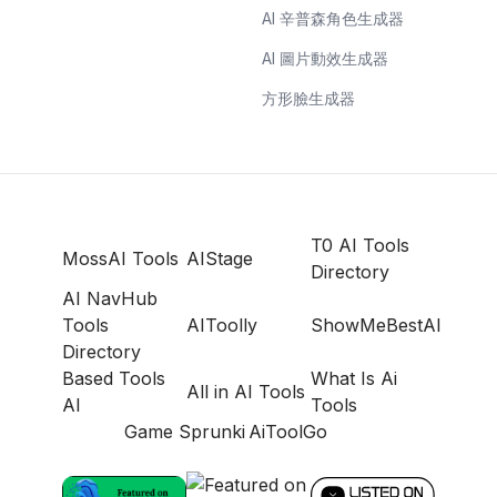
AI 辛普森角色生成器
AI 圖片動效生成器
方形臉生成器
T0 AI Tools
MossAI Tools
AIStage
Directory
AI NavHub
Tools
AIToolly
ShowMeBestAI
Directory
Based Tools
What Is Ai
All in AI Tools
AI
Tools
Game Sprunki
AiToolGo