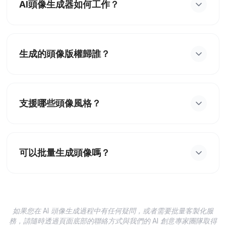
AI頭像生成器如何工作？
AI頭像生成器使用先進的人工智慧演算法，分析您上
傳的照片，然後根據選擇的風格生成全新的頭像，支
生成的頭像版權歸誰？
援卡通、動漫、寫實等多種風格。
生成的頭像版權歸用戶所有，您可以自由使用在社群
媒體、個人資料、商業用途等場合，無需擔心版權問
支援哪些頭像風格？
題。
支援多種風格包括：卡通風格、動漫風格、寫實風
格、油畫風格、素描風格等，每種風格都有獨特的藝
可以批量生成頭像嗎？
術表現。
是的，您可以一次上傳多張照片或選擇多種風格，批
量生成不同版本的頭像，提高效率。
如果您在 AI 頭像生成過程中有任何疑問，或者需要批量客製化服
務，請隨時透過頁面底部的聯絡方式與我們的 AI 創意專家團隊取得