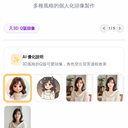
多種風格的個人化頭像製作
3D Q版頭像
1
/
5
Original
Result
AI 優化說明
✨
3D風格的Q版可愛頭像，角色突出背景邊框效果