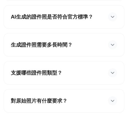
美式證件照是符合美國官方標準的證件照片，通常用
於護照、駕照、簽證、工作證等官方文件。具有嚴格
AI生成的證件照是否符合官方標準？
的尺寸、背景、光線和構圖要求。
是的，我們的AI系統嚴格按照美國官方證件照標準進
行優化，包括2x2英吋尺寸、純白背景、正面拍攝、
生成證件照需要多長時間？
眼睛水平對齊等要求，確保通過官方審核。
通常只需要10-30秒即可完成。您只需上傳原始照
片，AI會自動處理背景、光線、構圖和尺寸，快速生
支援哪些證件照類型？
成符合標準的證件照。
支援美國護照照片、駕照照片、簽證照片、工作許可
證照片、學生證照片等多種類型，每種類型都有對應
對原始照片有什麼要求？
的標準要求。
建議上傳清晰的正面照片，光線充足，五官清楚。AI
會自動優化不完美的照片，但原圖品質越好，生成效