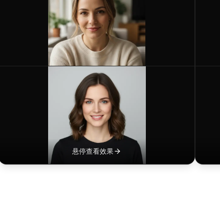
生成
$
ro
悬停查看效果