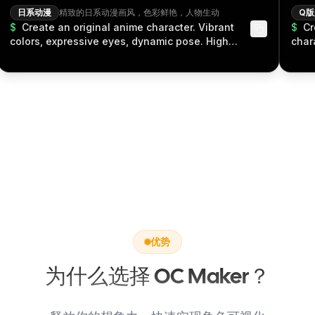
日系动漫
精致的日系动漫画风，色彩鲜艳，人物生动
Q版
$
Create an original anime character. Vibrant
$
Cr
colors, expressive eyes, dynamic pose. High
char
quality anime art style, suitable for visual novels
expr
or manga covers.
styl
优势
为什么选择 OC Maker？