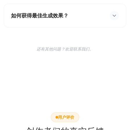
目前支持标准插画、日系动漫、赛博朋克、奇幻
RPG、Q版可爱等多种风格。无论你需要什么样的角
如何获得最佳生成效果？
色，都能找到合适的风格。
建议提供详细的角色外貌描述（如发色、瞳色、服
装、配饰等）和性格特征。如果有参考图，上传参考
图能帮助 AI 更准确地捕捉你想要的感觉。
还有其他问题？欢迎联系我们。
用户评价