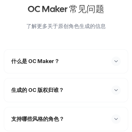
OC Maker 常见问题
了解更多关于原创角色生成的信息
什么是 OC Maker？
OC Maker 是一个帮助你快速创建原创角色
（Original Character）的 AI 工具。你只需提供简
生成的 OC 版权归谁？
单的描述或参考图，AI 就能为你生成独特的角色设
计图。
您使用 OC Maker 生成的角色设计图版权完全归您
所有。您可以将其用于个人收藏、小说插图、游戏开
支持哪些风格的角色？
发、虚拟主播形象等任何商业或非商业用途。