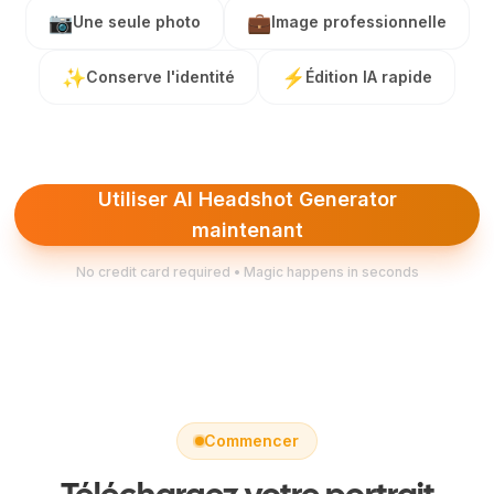
📷
💼
Une seule photo
Image professionnelle
✨
⚡
Conserve l'identité
Édition IA rapide
Utiliser AI Headshot Generator
maintenant
No credit card required • Magic happens in seconds
Commencer