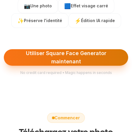
📷
🟦
Une photo
Effet visage carré
✨
⚡
Préserve l'identité
Édition IA rapide
Utiliser Square Face Generator
maintenant
No credit card required • Magic happens in seconds
Commencer