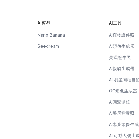
AI模型
AI工具
Nano Banana
AI寵物證件照
Seedream
AI頭像生成器
美式證件照
AI接吻生成器
AI 明星同框自
OC角色生成器
AI圓潤濾鏡
AI警局檔案照
AI專業頭像生
AI 可動人偶生