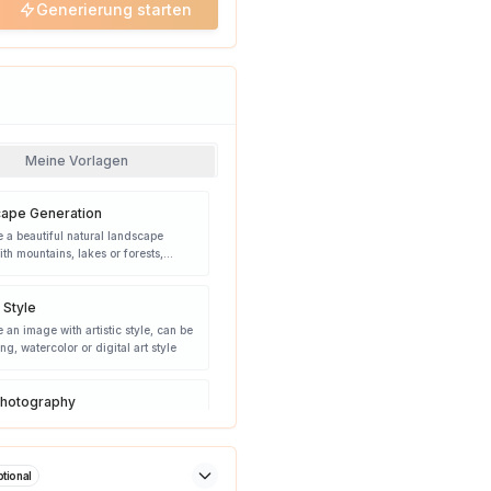
Generierung starten
Meine Vorlagen
ape Generation
 a beautiful natural landscape
th mountains, lakes or forests,
our lighting
c Style
 an image with artistic style, can be
ing, watercolor or digital art style
hotography
 exquisite food photography
ith attractive colors and
onal presentation
tional