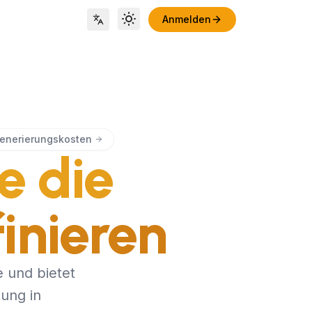
Anmelden
Toggle theme
Locale Switch
Generierungskosten
e die
inieren
 und bietet
ung in