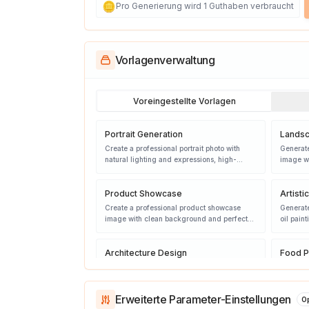
🪙
Pro Generierung wird 1 Guthaben verbraucht
Vorlagenverwaltung
Voreingestellte Vorlagen
Portrait Generation
Landsc
Create a professional portrait photo with
Generate
natural lighting and expressions, high-
image wi
quality photography style
golden h
Product Showcase
Artisti
Create a professional product showcase
Generate
image with clean background and perfect
oil paint
lighting, commercial photography style
Architecture Design
Food P
Create modern architectural design with
Generate
innovative geometric shapes and beautiful
images w
appearance
professi
Erweiterte Parameter-Einstellungen
Op