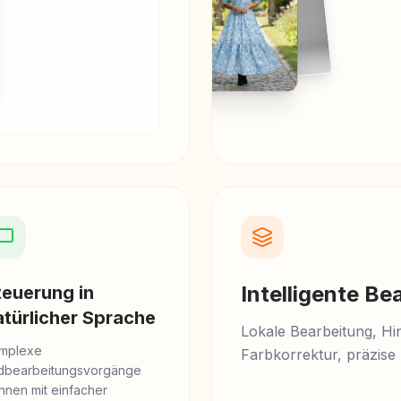
Intelligente Be
teuerung in
atürlicher Sprache
Lokale Bearbeitung, Hi
mplexe
Farbkorrektur, präzise K
ldbearbeitungsvorgänge
nnen mit einfacher