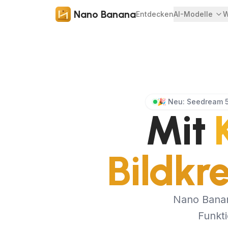
Nano Banana
Entdecken
AI-Modelle
W
🎉
Neu: Seedream 5.
Mit
Bildkr
Nano Banan
Funkt