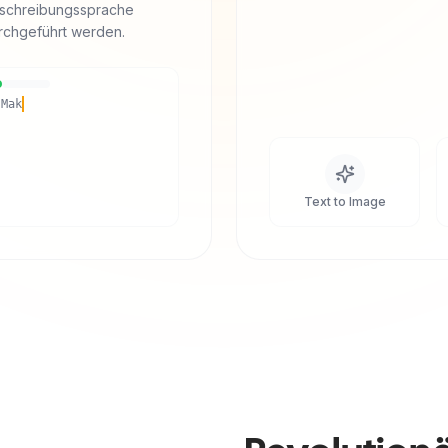
schreibungssprache
rchgeführt werden.
"Make it cyberpunk style..."
Text to Image