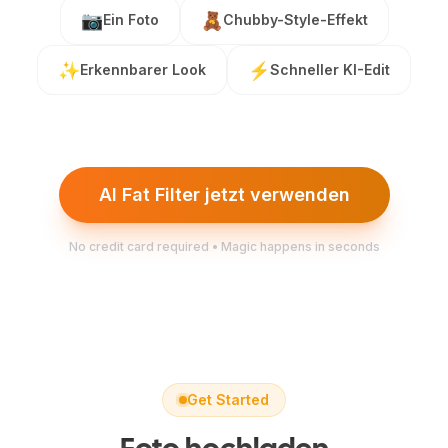
📷
🧸
Ein Foto
Chubby-Style-Effekt
✨
⚡
Erkennbarer Look
Schneller KI-Edit
AI Fat Filter jetzt verwenden
No credit card required • Magic happens in seconds
Get Started