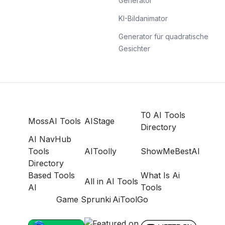
Generator
KI-Bildanimator
Generator für quadratische
Gesichter
T0 AI Tools
MossAI Tools
AIStage
Directory
AI NavHub
Tools
AIToolly
ShowMeBestAI
Directory
Based Tools
What Is Ai
All in AI Tools
AI
Tools
Game Sprunki
AiToolGo