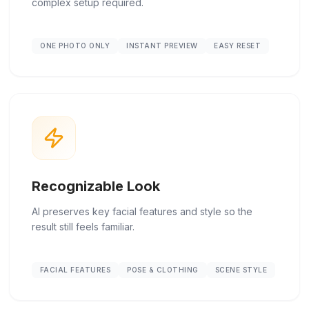
complex setup required.
ONE PHOTO ONLY
INSTANT PREVIEW
EASY RESET
Recognizable Look
AI preserves key facial features and style so the
result still feels familiar.
FACIAL FEATURES
POSE & CLOTHING
SCENE STYLE