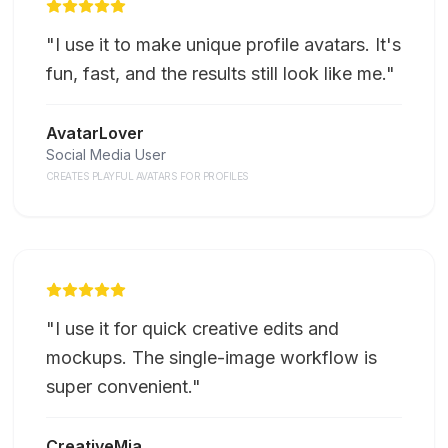
"
I use it to make unique profile avatars. It's
fun, fast, and the results still look like me.
"
AvatarLover
Social Media User
CREATES PLAYFUL AVATARS FOR PROFILES
"
I use it for quick creative edits and
mockups. The single-image workflow is
super convenient.
"
CreativeMia