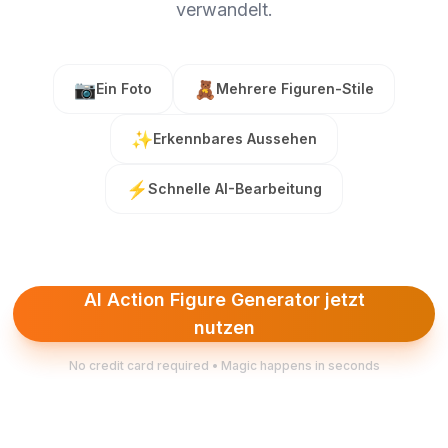
verwandelt.
📷
🧸
Ein Foto
Mehrere Figuren-Stile
✨
Erkennbares Aussehen
⚡
Schnelle AI-Bearbeitung
AI Action Figure Generator jetzt
nutzen
No credit card required • Magic happens in seconds