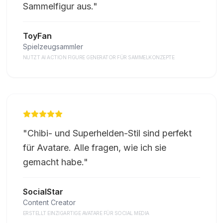
Sammelfigur aus.
"
ToyFan
Spielzeugsammler
NUTZT AI ACTION FIGURE GENERATOR FÜR SAMMELKONZEPTE
"
Chibi- und Superhelden-Stil sind perfekt
für Avatare. Alle fragen, wie ich sie
gemacht habe.
"
SocialStar
Content Creator
ERSTELLT EINZIGARTIGE AVATARE FÜR SOCIAL MEDIA