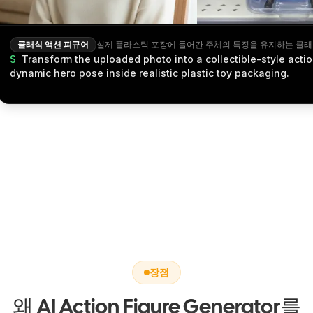
클래식 액션 피규어
$
Transform the uploaded photo into a collectible-style actio
dynamic hero pose inside realistic plastic toy packaging.
장점
왜 AI Action Figure Generator를