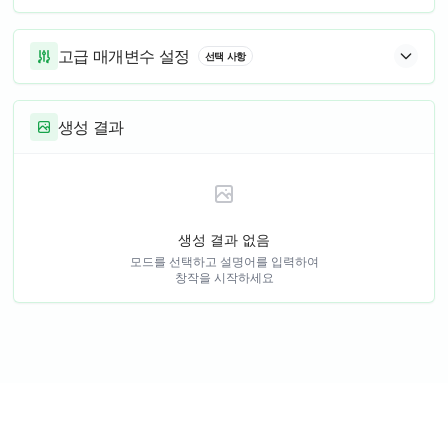
Create modern architectural
Generate exquisite food
design with innovative
photography images with
geometric shapes and beautiful
attractive colors and
고급 매개변수 설정
선택 사항
appearance
professional presentation
생성 결과
생성 결과 없음
모드를 선택하고 설명어를 입력하여
창작을 시작하세요