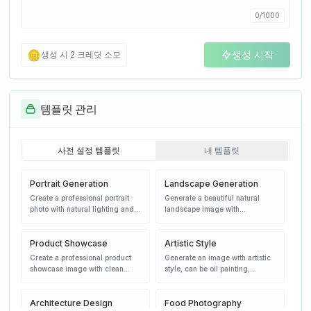
0
/
1000
🪙
생성 시작
생성 시 2 크레딧 소모
템플릿 관리
사전 설정 템플릿
내 템플릿
Portrait Generation
Landscape Generation
Create a professional portrait
Generate a beautiful natural
photo with natural lighting and
landscape image with
expressions, high-quality
mountains, lakes or forests,
photography style
golden hour lighting
Product Showcase
Artistic Style
Create a professional product
Generate an image with artistic
showcase image with clean
style, can be oil painting,
background and perfect
watercolor or digital art style
lighting, commercial
photography style
Architecture Design
Food Photography