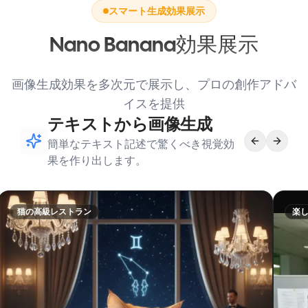
スマート生成効果展示
Nano Banana効果展示
画像生成効果を多次元で展示し、プロの創作アドバ
イスを提供
テキストから画像生成
簡単なテキスト記述で驚くべき視覚効
果を作り出します。
猫の高級レストラン
楽