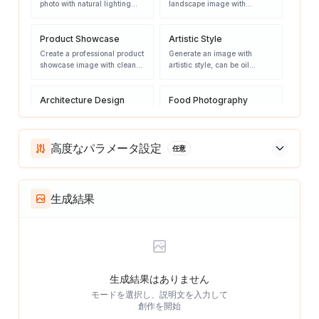
photo with natural lighting
landscape image with
and expressions, high-quality
mountains, lakes or forests,
photography style
golden hour lighting
Product Showcase
Artistic Style
Create a professional product
Generate an image with
showcase image with clean
artistic style, can be oil
background and perfect
painting, watercolor or digital
lighting, commercial
art style
photography style
Architecture Design
Food Photography
Create modern architectural
Generate exquisite food
design with innovative
photography images with
geometric shapes and
attractive colors and
高度なパラメータ設定
任意
beautiful appearance
professional presentation
生成結果
生成結果はありません
モードを選択し、説明文を入力して
創作を開始