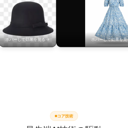
参照画像から要素を抽出してタ
ーゲットにシームレスに融合
$
2枚目の画像の帽子
を取り、1枚目の画像
ホバーして効果を見る
の猫にかぶせ、屋外環
ホバーして効果を見
境に合わせて照明と影
を調整する。
コア技術