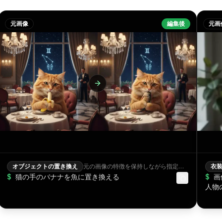
元画像
編集後
元画
オブジェクトの置き換え
元の画像の特徴を保持しながら指定オブジェクトを置き換える
衣
$
猫の手のバナナを魚に置き換える
$
画
人物