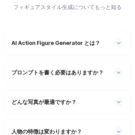
フィギュアスタイル生成についてもっと知る
AI Action Figure Generator とは？
AI Action Figure Generator は、1枚の写真をコレ
クティブルフィギュア風の画像に変換し、主体の識
プロンプトを書く必要はありますか？
別可能な特徴を保つ楽しい image-to-image ツール
です。分析ツールではありません。
不要です。鮮明な写真をアップロードし、フィギュ
アスタイルを選んで生成をクリックするだけです。
どんな写真が最適ですか？
各スタイル専用の内部プロンプトを使用します。
光が十分で、主体がはっきりした正面のポートレー
トまたは上半身の写真が最適です。ぼやけた画像、
人物の特徴は変わりますか？
重いフィルター、複数人の写真は避けてください。