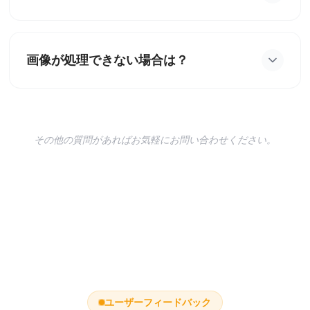
変わりません。AIは識別可能な顔の特徴、表情、髪
型、アイデンティティを保つように設計されていま
画像が処理できない場合は？
す。結果は楽しい編集であり、置き換えではありま
せん。
画像が処理できない場合はエラーメッセージが表示
されます。別の写真を試すか、ファイル形式とサイ
ズを確認してください。JPG、PNG、WEBP、
その他の質問があればお気軽にお問い合わせください。
HEIC、HEIF をサポートしています。
ユーザーフィードバック